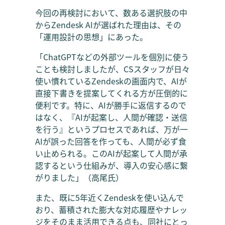
今回の再検討において、数ある選択肢の中
からZendesk AIが選ばれた理由は、その
「運用設計の思想」にあった。
「ChatGPTなどの外部ツールを個別に使う
ことも検討しましたが、CSスタッフが日々
使い慣れているZendeskの画面内で、AIが
直接下書きを提案してくれる方が圧倒的に
便利です。特に、AIが勝手に返信するので
はなく、『AIが起案し、人間が確認・送信
を行う』というプロセスであれば、万が一
AIが誤った回答を作っても、人間が必ず食
い止められる。このAIが起案して人間が承
認するという仕組みが、導入の安心感に繋
がりました」（高尾氏）
また、既に5年近くZendeskを使い込んで
おり、蓄積された膨大な対応履歴やナレッ
ジをそのまま活用できる点も、同社にとっ