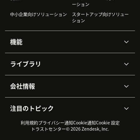
ーション
中小企業向けソリューション
スタートアップ向けソリュー
ション
機能
AIエージェント
Copilot
ライブラリ
Zendesk AI
メッセージングとチャット
高度なデータプライバシーと
ナレッジベース
ヘルプセンター
セキュリティ
データ保護
会社情報
APIと開発者向け情報
ブログ
チケット管理
音声通話
AI研究
イベント情報
会社概要
Zendeskとは？
ユーザーコミュニティ
レポート・分析
注目のトピック
導入事例
Academy
採用情報
インクルージョン＆ビロンギ
ワークフォースマネジメント
品質管理・QA
ング
パートナー
プロフェッショナルサービス
（WFM）
利用規約
プライバシー通知
Cookie通知
Cookie 設定
CX Trends 2026
製品のアップデート情報
サステナビリティレポート
Zendesk Foundation
トライアル体験とFAQ
チャット
トラストセンター
© 2026 Zendesk, Inc.
カスタマーポータル
カスタマーサポートツール
ヘルプデスク向けチケット管
Zendesk Ventures
法務情報
理システム