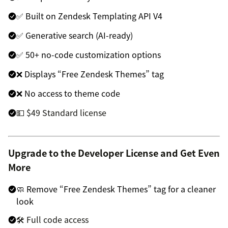
✅ Built on Zendesk Templating API V4
✅ Generative search (AI-ready)
✅ 50+ no-code customization options
❌ Displays “Free Zendesk Themes” tag
❌ No access to theme code
💵 $49 Standard license
Upgrade to the Developer License and Get Even
More
🧼 Remove “Free Zendesk Themes” tag for a cleaner
look
🛠 Full code access