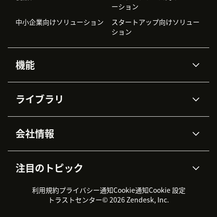
ーション
中小企業向けソリューション
スタートアップ向けソリュー
ション
機能
AIエージェント
Copilot
ライブラリ
Zendesk AI
メッセージングとチャット
高度なデータプライバシーと
ナレッジベース
ヘルプセンター
セキュリティ
データ保護
会社情報
APIと開発者向け情報
ブログ
チケット管理
音声通話
AI研究
イベント情報
会社概要
Zendeskとは？
ユーザーコミュニティ
レポート・分析
注目のトピック
導入事例
Academy
採用情報
インクルージョン＆ビロンギ
ワークフォースマネジメント
品質管理・QA
ング
パートナー
プロフェッショナルサービス
（WFM）
利用規約
プライバシー通知
Cookie通知
Cookie 設定
CX Trends 2026
製品のアップデート情報
サステナビリティレポート
Zendesk Foundation
トライアル体験とFAQ
チャット
トラストセンター
© 2026 Zendesk, Inc.
カスタマーポータル
カスタマーサポートツール
ヘルプデスク向けチケット管
Zendesk Ventures
法務情報
理システム