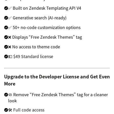
✅ Built on Zendesk Templating API V4
✅ Generative search (AI-ready)
✅ 50+ no-code customization options
❌ Displays “Free Zendesk Themes” tag
❌ No access to theme code
💵 $49 Standard license
Upgrade to the Developer License and Get Even
More
🧼 Remove “Free Zendesk Themes” tag for a cleaner
look
🛠 Full code access