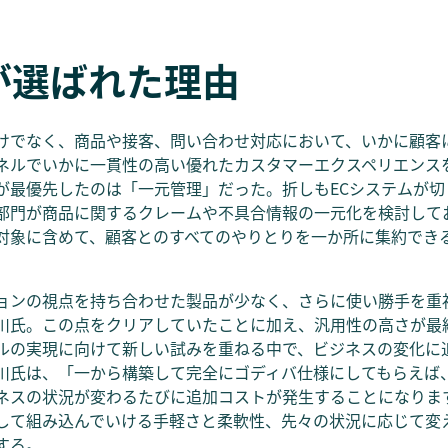
kが選ばれた理由
けでなく、商品や接客、問い合わせ対応において、いかに顧客
ネルでいかに一貫性の高い優れたカスタマーエクスペリエンス
が最優先したのは「一元管理」だった。折しもECシステムが切
部門が商品に関するクレームや不具合情報の一元化を検討して
対象に含めて、顧客とのすべてのやりとりを一か所に集約でき
ョンの視点を持ち合わせた製品が少なく、さらに使い勝手を重
氏。この点をクリアしていたことに加え、汎用性の高さが最終的
ルの実現に向けて新しい試みを重ねる中で、ビジネスの変化に
川氏は、「一から構築して完全にゴディバ仕様にしてもらえば
スの状況が変わるたびに追加コストが発生することになります。
して組み込んでいける手軽さと柔軟性、先々の状況に応じて変
する。