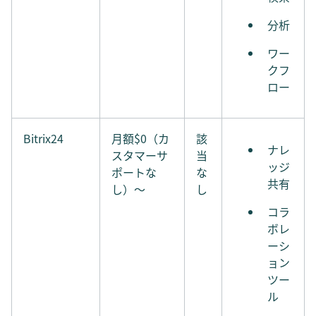
分析
ワー
クフ
ロー
Bitrix24
月額$0（カ
該
ナレ
スタマーサ
当
ッジ
ポートな
な
共有
し）〜
し
コラ
ボレ
ーシ
ョン
ツー
ル