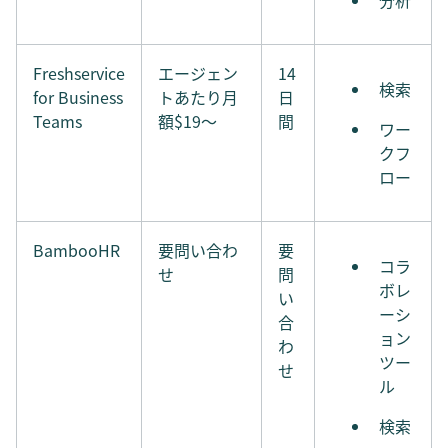
分析
Freshservice
エージェン
14
検索
for Business
トあたり月
日
Teams
額$19〜
間
ワー
クフ
ロー
BambooHR
要問い合わ
要
コラ
せ
問
ボレ
い
ーシ
合
ョン
わ
ツー
せ
ル
検索