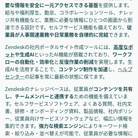
要な情報を安全に一元アクセスできる基盤
を提供します。
給与や福利厚生、勤怠、コラボレーションツール、ナレッ
ジ共有機能など、業務に必要な情報にひとつの画面から到
達できる設計です。セルフサービス機能も備えており、
従
業員が人事関連業務や日常業務を自律的に完結
できます。
Zendeskの社内ポータルサイト作成ツールには、
高度なボ
ット
や生成AI
といったAI機能が搭載されており、
ワークフ
ローの自動化・効率化
と
反復作業の削減
を実現します。生
成AIを活用することで、
コンテンツ制作を加速
し、
ヘルプ
センター
の記事を常に最新の状態に保てます。
Zendeskのナレッジベースは、従業員が
コンテンツを共有
し、チームメンバーと連携する
ための機能を備えていま
す。セルフサービスソフトウェア、よくある質問、社内文
書、研修・オンボーディング資料、製品情報、社内ポリシ
ー、従業員向けサービスソフトウェアなど、幅広い情報を
集約できます。
強力な検索エンジン
によりキーワード検
索・絞り込み・並べ替えが可能で、従業員が必要な情報に