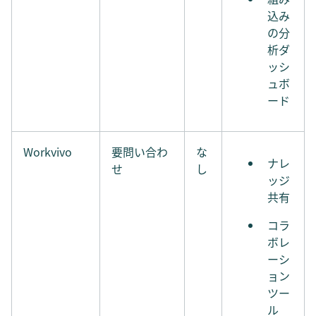
込み
の分
析ダ
ッシ
ュボ
ード
Workvivo
要問い合わ
な
ナレ
せ
し
ッジ
共有
コラ
ボレ
ーシ
ョン
ツー
ル