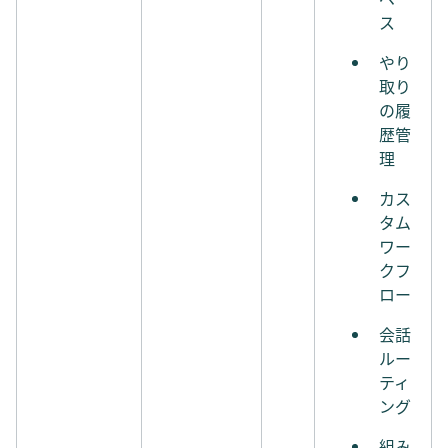
ス
やり
取り
の履
歴管
理
カス
タム
ワー
クフ
ロー
会話
ルー
ティ
ング
組み