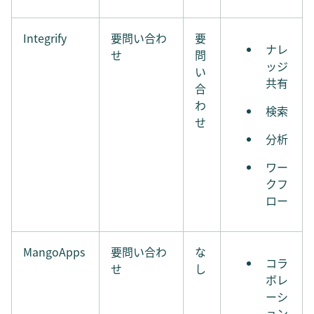
Integrify
要問い合わ
要
ナレ
せ
問
ッジ
い
共有
合
わ
検索
せ
分析
ワー
クフ
ロー
MangoApps
要問い合わ
な
コラ
せ
し
ボレ
ーシ
ョン