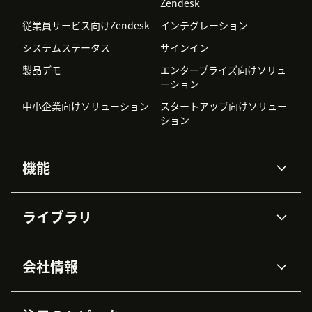
Zendesk
従業員サービス向けZendesk
インテグレーション
システムステータス
サインイン
製品デモ
エンタープライズ向けソリュ
ーション
中小企業向けソリューション
スタートアップ向けソリュー
ション
機能
AIエージェント
Copilot
ライブラリ
Zendesk AI
メッセージングとチャット
高度なデータプライバシーと
ナレッジベース
ヘルプセンター
セキュリティ
データ保護
会社情報
APIと開発者向け情報
ブログ
チケット管理
音声通話
AI研究
イベント情報
会社概要
Zendeskとは？
ユーザーコミュニティ
レポート・分析