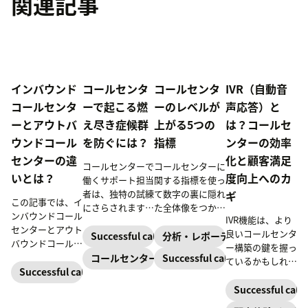
関連記事
インバウンド
コールセンタ
コールセンタ
IVR（自動音
コールセンタ
ーで起こる燃
ーのレベルが
声応答）と
ーとアウトバ
え尽き症候群
上がる5つの
は？コールセ
ウンドコール
を防ぐには？
指標
ンターの効率
センターの違
化と顧客満足
コールセンターで
コールセンターに
いとは？
度向上へのカ
働くサポート担当
関する指標を使っ
者は、独特の試練
て数字の裏に隠れ
ギ
この記事では、イ
にさらされます。
た全体像をつかみ
ンバウンドコール
IVR機能は、より
このために、燃え
ましょう。
センターとアウト
良いコールセンタ
尽きてしまう人も
Successful call center
分析・レポーティング
バウンドコールセ
ー構築の鍵を握っ
少なくありませ
ンターが顧客との
コールセンターマネジメント
Successful call center
ているかもしれま
ん。燃え尽き症候
やりとりにどう役
Successful call center
せん。 IVRシステ
群の原因を理解し
立つかをご説明し
ムの本質に迫りな
Successful call 
ておけば、この先
ます。
がら、電話サポー
大きな問題に発展