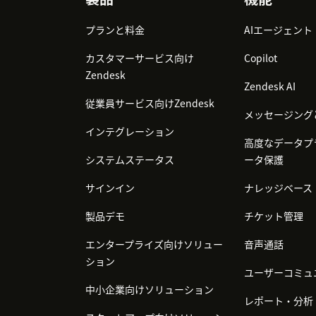
Footer
プランと料金
AIエージェント
カスタマーサービス向け
Copilot
Zendesk
Zendesk AI
従業員サービス向けZendesk
メッセージング
インテグレーション
高度なデータプ
システムステータス
ータ保護
サインイン
ナレッジベース
製品デモ
チケット管理
エンタープライズ向けソリュー
音声通話
ション
ユーザーコミュ
中小企業向けソリューション
レポート・分析