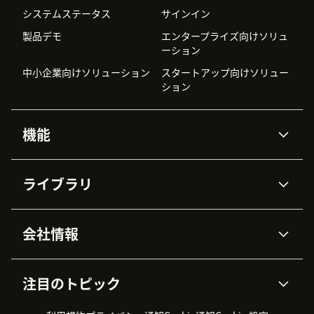
システムステータス
サインイン
製品デモ
エンタープライズ向けソリュ
ーション
中小企業向けソリューション
スタートアップ向けソリュー
ション
機能
AIエージェント
Copilot
ライブラリ
Zendesk AI
メッセージングとチャット
高度なデータプライバシーと
ナレッジベース
ヘルプセンター
セキュリティ
データ保護
会社情報
APIと開発者向け情報
ブログ
チケット管理
音声通話
AI研究
イベント情報
会社概要
Zendeskとは？
ユーザーコミュニティ
レポート・分析
注目のトピック
導入事例
Academy
採用情報
インクルージョン＆ビロンギ
ワークフォースマネジメント
品質管理・QA
ング
パートナー
プロフェッショナルサービス
（WFM）