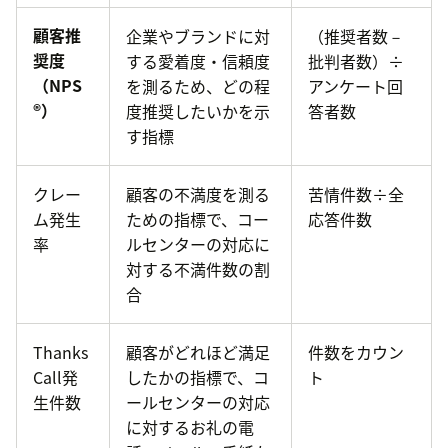
顧客推
企業やブランドに対
（推奨者数－
奨度
する愛着度・信頼度
批判者数）÷
（NPS
を測るため、どの程
アンケート回
®）
度推奨したいかを示
答者数
す指標
クレー
顧客の不満度を測る
苦情件数÷全
ム発生
ための指標で、コー
応答件数
率
ルセンターの対応に
対する不満件数の割
合
Thanks
顧客がどれほど満足
件数をカウン
Call発
したかの指標で、コ
ト
生件数
ールセンターの対応
に対するお礼の電