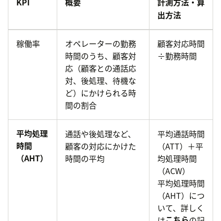
KPI
概要
計測方法・算
出方法
稼働率
オペレーターの勤務
顧客対応時間
時間のうち、顧客対
÷勤務時間
応（顧客との通話応
対、後処理、待機な
ど）にかけられる時
間の割合
平均処理
通話や後処理など、
平均通話時間
時間
顧客の対応にかけた
（ATT）＋平
（AHT）
時間の平均
均処理時間
（ACW）
平均処理時間
（AHT）につ
いて、詳しく
は
こちら
の記