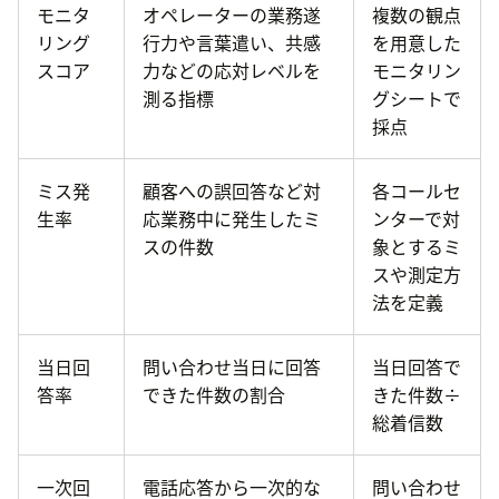
モニタ
オペレーターの業務遂
複数の観点
リング
行力や言葉遣い、共感
を用意した
スコア
力などの応対レベルを
モニタリン
測る指標
グシートで
採点
ミス発
顧客への誤回答など対
各コールセ
生率
応業務中に発生したミ
ンターで対
スの件数
象とするミ
スや測定方
法を定義
当日回
問い合わせ当日に回答
当日回答で
答率
できた件数の割合
きた件数÷
総着信数
一次回
電話応答から一次的な
問い合わせ