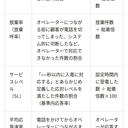
数
放棄率
オペレーターにつなが
放棄呼数
（放棄
る前に顧客が電話を切
÷ 総着信
呼率）
ってしまった、システ
数
ム的に切断したなど、
オペレーターで対応で
きなかった件数の割合
サービ
「○○秒以内に入電に対
設定時間内
スレベ
応する」とあらかじめ
に受電した
ル
定義した応対レベルを
数 ÷ 総着
（SL）
満たした件数の割合
信数×100
（基準内応答率）
平均応
電話をかけてからオペ
オペレータ
答速度
レーターにつながるま
ーが応答す