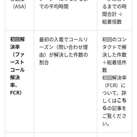
（ASA）
での平均時間
るまでの時
間合計 ÷
総着信数
初回解
最初の入電でコールリ
初回のコン
決率
ーズン（問い合わせ理
タクトで解
（ファ
由）が解決した件数の
決した件数
ースト
割合
÷総着信件
コール
数
解決
初回解決率
率、
（FCR）に
FCR）
ついて、詳
しくは
こち
ら
の記事を
ご覧くださ
い。