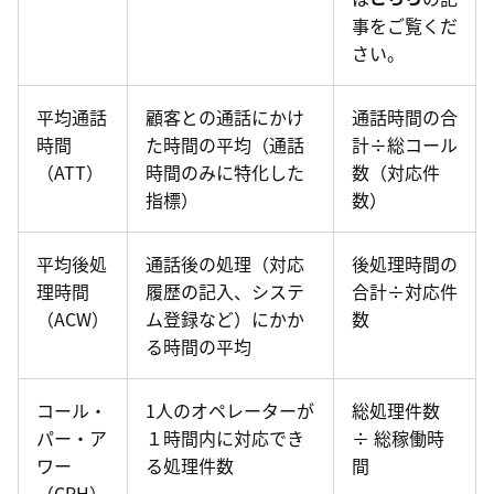
事をご覧くだ
さい。
平均通話
顧客との通話にかけ
通話時間の合
時間
た時間の平均（通話
計÷総コール
（ATT）
時間のみに特化した
数（対応件
指標）
数）
平均後処
通話後の処理（対応
後処理時間の
理時間
履歴の記入、システ
合計÷対応件
（ACW）
ム登録など）にかか
数
る時間の平均
コール・
1人のオペレーターが
総処理件数
パー・ア
１時間内に対応でき
÷ 総稼働時
ワー
る処理件数
間
（CPH）