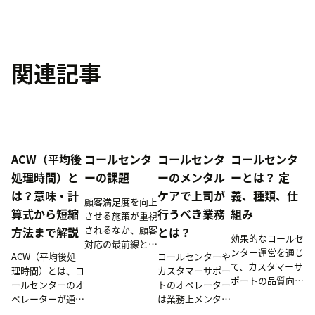
関連記事
ACW（平均後
コールセンタ
コールセンタ
コールセンタ
処理時間）と
ーの課題
ーのメンタル
ーとは？ 定
は？意味・計
ケアで上司が
義、種類、仕
顧客満足度を向上
算式から短縮
行うべき業務
組み
させる施策が重視
されるなか、顧客
方法まで解説
とは？
効果的なコールセ
対応の最前線とな
ンター運営を通じ
ACW（平均後処
コールセンターや
るコールセンター
て、カスタマーサ
理時間）とは、コ
カスタマーサポー
／コンタクトセン
ポートの品質向上
ールセンターのオ
トのオペレーター
ターの重要度はま
や業務効率化、顧
ペレーターが通話
は業務上メンタル
すます増していま
客満足度の向上を
後に行う後処理作
ヘルスが不調にな
す。本記事ではコ