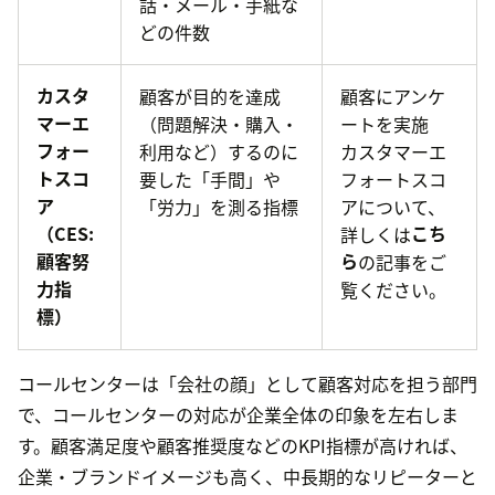
話・メール・手紙な
どの件数
カスタ
顧客が目的を達成
顧客にアンケ
マーエ
（問題解決・購入・
ートを実施
フォー
利用など）するのに
カスタマーエ
トスコ
要した「手間」や
フォートスコ
ア
「労力」を測る指標
アについて、
（CES:
詳しくは
こち
顧客努
ら
の記事をご
力指
覧ください。
標）
コールセンターは「会社の顔」として顧客対応を担う部門
で、コールセンターの対応が企業全体の印象を左右しま
す。顧客満足度や顧客推奨度などのKPI指標が高ければ、
企業・ブランドイメージも高く、中長期的なリピーターと