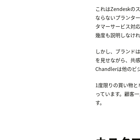
これはZendesk
ならないプランタ
タマーサービス対
幾度も説明しなけ
しかし、ブランド
を見せながら、共
Chandlerは他
1度限りの買い物と
っています。顧客一
す。