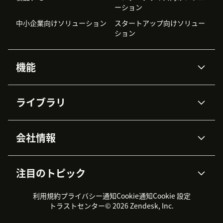
ーション
中小企業向けソリューション
スタートアップ向けソリュー
ション
機能
AIエージェント
Copilot
ライブラリ
Zendesk AI
メッセージングとチャット
高度なデータプライバシーと
ナレッジベース
ヘルプセンター
セキュリティ
データ保護
会社情報
APIと開発者向け情報
ブログ
チケット管理
音声通話
AI研究
イベント情報
会社概要
Zendeskとは？
ユーザーコミュニティ
レポート・分析
注目のトピック
導入事例
Academy
採用情報
インクルージョン＆ビロンギ
ワークフォースマネジメント
品質管理・QA
ング
パートナー
プロフェッショナルサービス
（WFM）
利用規約
プライバシー通知
Cookie通知
Cookie 設定
CX Trends 2026
製品のアップデート情報
サステナビリティレポート
Zendesk Foundation
トライアル体験とFAQ
チャット
トラストセンター
© 2026 Zendesk, Inc.
カスタマーポータル
カスタマーサポートツール
ヘルプデスク向けチケット管
Zendesk Ventures
法務情報
理システム