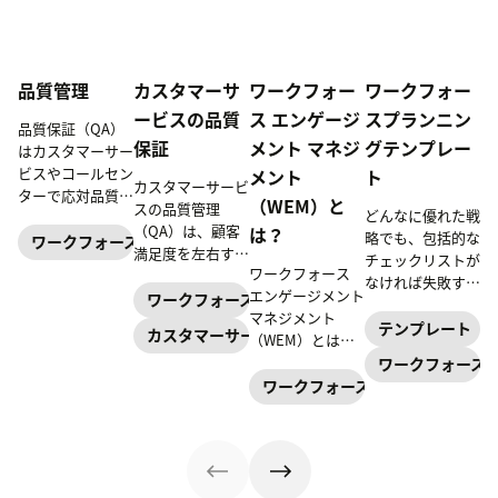
品質管理
カスタマーサ
ワークフォー
ワークフォー
ービスの品質
ス エンゲージ
スプランニン
品質保証（QA）
保証
メント マネジ
グテンプレー
はカスタマーサー
ビスやコールセン
メント
ト
カスタマーサービ
ターで応対品質の
（WEM）と
スの品質管理
どんなに優れた戦
管理する上で重要
（QA）は、顧客
は？
略でも、包括的な
な役割を担いま
ワークフォースエンゲージメントマネジメント
満足度を左右する
チェックリストが
す。本記事では、
ワークフォース
重要な要素です。
なければ失敗する
品質保証（QA）
エンゲージメント
効果的なQA手法
ワークフォースエンゲージメントマネジメント
可能性がありま
の役割や重要性、
マネジメント
を取り入れること
す。 Zendeskが
テンプレート
品質管理（QC）
カスタマーサービス
（WEM）とは、
で、顧客とのやり
ご用意した7つの
との違い、ベスト
サポート業務の最
ワークフォース
取りを最適化し、
ワークフォースプ
プラクティスを解
適化や効率化、パ
ワークフォースエンゲージメント
優れたCXを提供
ランニングテンプ
説します。
フォーマンス向上
できます。本記事
レートで、組織戦
を目指す一連の戦
では、QAの具体
略を成功させまし
略やツールを指し
的な利点と実践方
ょう。
ます。本記事で
法を徹底解説しま
は、WEMの定義
す。