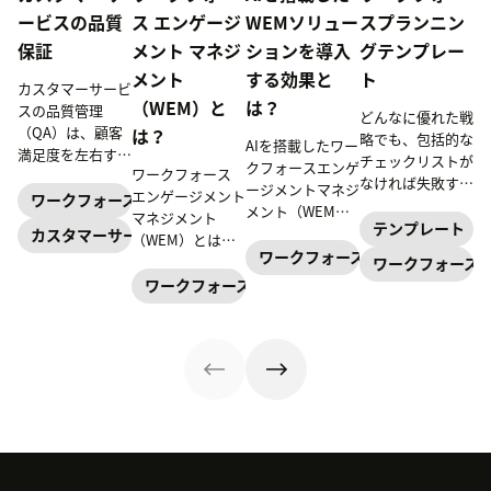
ービスの品質
ス エンゲージ
WEMソリュー
スプランニン
保証
メント マネジ
ションを導入
グテンプレー
メント
する効果と
ト
カスタマーサービ
（WEM）と
は？
スの品質管理
どんなに優れた戦
（QA）は、顧客
は？
略でも、包括的な
AIを搭載したワー
満足度を左右する
チェックリストが
クフォースエンゲ
ワークフォース
重要な要素です。
なければ失敗する
ージメントマネジ
エンゲージメント
効果的なQA手法
ワークフォースエンゲージメントマネジメント
可能性がありま
メント（WEM）
マネジメント
を取り入れること
す。 Zendeskが
テンプレート
ソリューションに
カスタマーサービス
（WEM）とは、
で、顧客とのやり
ご用意した7つの
投資することで、
ワークフォースエンゲージメント
サポート業務の最
ワークフォース
取りを最適化し、
ワークフォースプ
カスタマーサービ
適化や効率化、パ
ワークフォースエンゲージメントマネジメント
優れたCXを提供
ランニングテンプ
ス業務のオペレー
フォーマンス向上
できます。本記事
レートで、組織戦
ションを改善しな
を目指す一連の戦
では、QAの具体
略を成功させまし
がら、品質を向上
略やツールを指し
的な利点と実践方
ょう。
させることができ
ます。本記事で
法を徹底解説しま
ます。本資料で
は、WEMの定義
す。
は、WFMソリュ
や要素、ベストプ
ーションを導入し
ラクティスを解説
た際の効果をご紹
します。
介します。