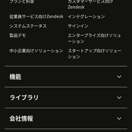
プランと料金
カスタマーサービス向け
Zendesk
従業員サービス向けZendesk
インテグレーション
システムステータス
サインイン
製品デモ
エンタープライズ向けソリュ
ーション
中小企業向けソリューション
スタートアップ向けソリュー
ション
機能
AIエージェント
Copilot
ライブラリ
Zendesk AI
メッセージングとチャット
高度なデータプライバシーと
ナレッジベース
ヘルプセンター
セキュリティ
データ保護
会社情報
APIと開発者向け情報
ブログ
チケット管理
音声通話
AI研究
イベント情報