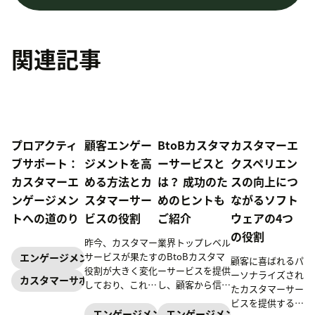
関連記事
プロアクティ
顧客エンゲー
BtoBカスタマ
カスタマーエ
ブサポート：
ジメントを高
ーサービスと
クスペリエン
カスタマーエ
める方法とカ
は？ 成功のた
スの向上につ
ンゲージメン
スタマーサー
めのヒントも
ながるソフト
トへの道のり
ビスの役割
ご紹介
ウェアの4つ
の役割
昨今、カスタマー
業界トップレベル
サービスが果たす
のBtoBカスタマ
エンゲージメント
顧客に喜ばれるパ
役割が大きく変化
ーサービスを提供
ーソナライズされ
カスタマーサポート
しており、これに
し、顧客から信頼
たカスタマーサー
伴い、顧客エンゲ
を得て、長期的な
ビスを提供するた
ージメントを適切
関係を構築しまし
エンゲージメント
エンゲージメント