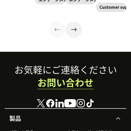
めには、サービス
に管理することの
ょう。
担当者が適切なツ
Customer suppo
重要性が増してい
ールとデータをす
ます。時代のニー
ぐに使える環境の
ズにあったマーケ
整備が必要です。
ティングを展開す
この記事では、よ
るには、顧客エン
り良い顧客体験を
ゲージメントを最
実現するためにソ
適化することが重
フトウェアが果た
要です。本記事で
すべき重要な役割
は、顧客エンゲー
をご紹介します。
ジメントを高める
Footer
お気軽にご連絡ください
ための手法やその
目的について解説
お問い合わせ
しています。
製品