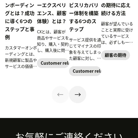
ンボーディン
ーエクスペリ
ビスリカバリ
の期待に応え
グとは？成功
エンス、顧客
ー体制を構築
続ける方法
に導く6つの
体験）とは？
する6つのス
顧客が望んでいる
ステップと事
テップ
ことと実際に受け
CXとは、顧客が
ているサービス
例
商品やサービスを
サービス提供を通
は、必ずしも一致
知り、購入・契約
じてマイナスの印
カスタマーオンボ
しません。顧客の
し、購入後に問い
象を与えてしまっ
ーディングとは、
期待に応えられな
顧客の期待
合わせをするとい
た顧客に対し、関
新規顧客に製品や
い企業は、次第に
った、一連の流れ
Customer relationships
係の修復を図る取
サービスの価値を
リスクを負うよう
におけるあらゆる
り組みであるサー
Customer relationships
伝えるプロセスで
になっていきま
体験を指します。
ビスリカバリー。
す。この記事で
す。
この記事では、
本記事ではマイナ
は、顧客の成功を
CXの基本からAI
スのブランドイメ
後押しするオンボ
時代の最新トレン
ージをひっくり返
ーディング戦略の
ド、戦略の進め
すために、効果的
構築方法を解説し
方、改善事例まで
なサービスリカバ
ます。
を、日本市場の調
リーの6つのステ
査データとともに
ップをご紹介しま
解説します。
す。ぜひ、ご覧く
Footer
ださい。
お気軽にご連絡ください