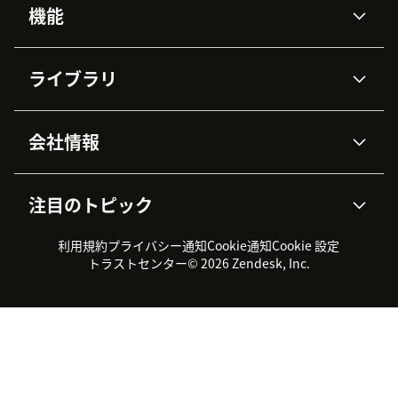
機能
AIエージェント
Copilot
ライブラリ
Zendesk AI
メッセージングとチャット
高度なデータプライバシーと
ナレッジベース
ヘルプセンター
セキュリティ
データ保護
会社情報
APIと開発者向け情報
ブログ
チケット管理
音声通話
AI研究
イベント情報
会社概要
Zendeskとは？
ユーザーコミュニティ
レポート・分析
注目のトピック
導入事例
Academy
採用情報
インクルージョン＆ビロンギ
ワークフォースマネジメント
品質管理・QA
ング
パートナー
プロフェッショナルサービス
（WFM）
利用規約
プライバシー通知
Cookie通知
Cookie 設定
CX Trends 2026
製品のアップデート情報
サステナビリティレポート
Zendesk Foundation
トライアル体験とFAQ
チャット
トラストセンター
© 2026 Zendesk, Inc.
カスタマーポータル
カスタマーサポートツール
ヘルプデスク向けチケット管
Zendesk Ventures
法務情報
理システム
チャットシステム
ユーザーコミュニティツール
ヘルプデスクツール
カスタマーポータルツール
ナレッジベースツール
高機能AIエージェント