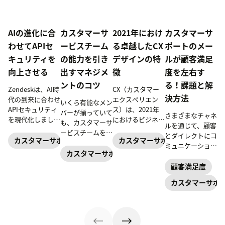
AIの進化に合
カスタマーサ
2021年におけ
カスタマーサ
わせてAPIセ
ービスチーム
る卓越したCX
ポートのメー
キュリティを
の能力を引き
デザインの特
ルが顧客満足
向上させる
出すマネジメ
徴
度を左右す
ントのコツ
る！課題と解
Zendeskは、AI時
CX（カスタマー
決方法
代の到来に合わせ
エクスペリエン
いくら有能なメン
APIセキュリティ
ス）は、2021年
バーが揃っていて
さまざまなチャネ
を現代化しまし
におけるビジネス
も、カスタマーサ
ルを通じて、顧客
た。サードパーテ
戦略の1つのカギ
ービスチームをま
とダイレクトにコ
ィ製アプリの認証
とされるようにな
カスタマーサポート
カスタマーサポート
とめ上げるのは簡
ミュニケーション
方式（グローバル
ってきました。で
単な仕事ではあり
カスタマーサポート
を取るカスタマー
OAuth）の刷新や
は、どうすれば優
ません。本記事で
サポートの現場に
顧客満足度
マーケットプレイ
れたCXデザイン
は、マネージャー
おいて、特に重要
ス審査の強化によ
を生み出せるので
カスタマーサポ
の皆様に向けて、
視されているのが
り、お客様の貴重
しょうか。
チームを上手にマ
メールでの応対で
なデータを保護
ネジメントするた
す。適切な対応を
し、より安全で信
めのアドバイス、
取ることができれ
頼性の高いエコシ
ヒント、指針をご