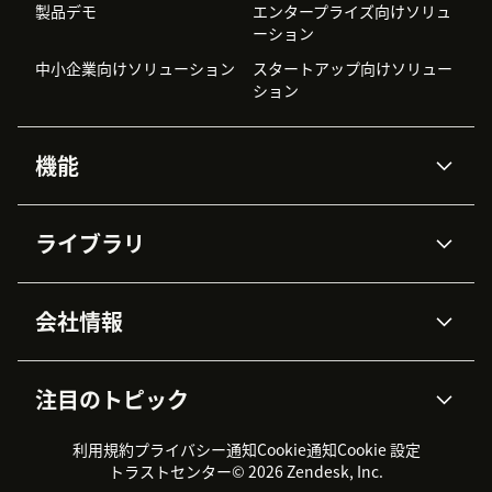
製品デモ
エンタープライズ向けソリュ
ーション
中小企業向けソリューション
スタートアップ向けソリュー
ション
機能
AIエージェント
Copilot
ライブラリ
Zendesk AI
メッセージングとチャット
高度なデータプライバシーと
ナレッジベース
ヘルプセンター
セキュリティ
データ保護
会社情報
APIと開発者向け情報
ブログ
チケット管理
音声通話
AI研究
イベント情報
会社概要
Zendeskとは？
ユーザーコミュニティ
レポート・分析
注目のトピック
導入事例
Academy
採用情報
インクルージョン＆ビロンギ
ワークフォースマネジメント
品質管理・QA
ング
パートナー
プロフェッショナルサービス
（WFM）
利用規約
プライバシー通知
Cookie通知
Cookie 設定
CX Trends 2026
製品のアップデート情報
サステナビリティレポート
Zendesk Foundation
トライアル体験とFAQ
チャット
トラストセンター
© 2026 Zendesk, Inc.
カスタマーポータル
カスタマーサポートツール
ヘルプデスク向けチケット管