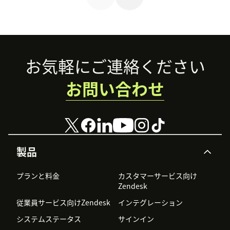
ば顧客満足度の向
ステムを実現する
紹介します。ぜ
上に繋がる一方、
ための取り組みを
ひ、ご覧くださ
少しのミスで大き
ご紹介します。
い。
なトラブルに発展
してしまう事例も
少なくありませ
Footer
お気軽にご連絡ください
ん。本記事では、
メール対応の注意
お問い合わせ
点と対策について
解説します。
製品
プランと料金
カスタマーサービス向け
Zendesk
従業員サービス向けZendesk
インテグレーション
システムステータス
サインイン