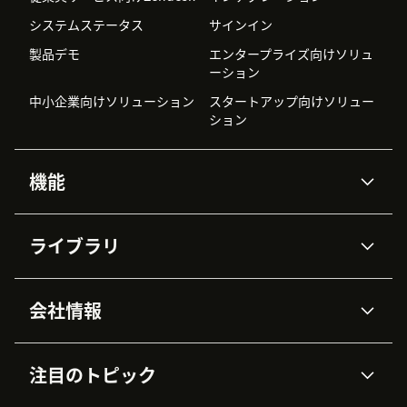
システムステータス
サインイン
製品デモ
エンタープライズ向けソリュ
ーション
中小企業向けソリューション
スタートアップ向けソリュー
ション
機能
AIエージェント
Copilot
ライブラリ
Zendesk AI
メッセージングとチャット
高度なデータプライバシーと
ナレッジベース
ヘルプセンター
セキュリティ
データ保護
会社情報
APIと開発者向け情報
ブログ
チケット管理
音声通話
AI研究
イベント情報
会社概要
Zendeskとは？
ユーザーコミュニティ
レポート・分析
注目のトピック
導入事例
Academy
採用情報
インクルージョン＆ビロンギ
ワークフォースマネジメント
品質管理・QA
ング
パートナー
プロフェッショナルサービス
（WFM）