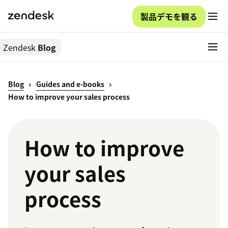
製品デモを観る
Zendesk
Blog
Blog
Guides and e-books
How to improve your sales process
How to improve
your sales
process