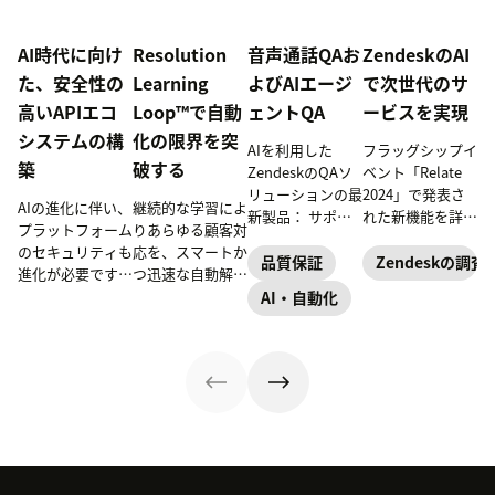
AI時代に向け
Resolution
音声通話QAお
ZendeskのAI
た、安全性の
Learning
よびAIエージ
で次世代のサ
高いAPIエコ
Loop™で自動
ェントQA
ービスを実現
システムの構
化の限界を突
AIを利用した
フラッグシップイ
築
破する
ZendeskのQAソ
ベント「Relate
リューションの最
2024」で発表さ
AIの進化に伴い、
継続的な学習によ
新製品： サポー
れた新機能を詳し
プラットフォーム
りあらゆる顧客対
トチャネルすべて
く解説。顧客エン
のセキュリティも
応を、スマートか
において比類のな
ゲージメントと従
品質保証
Zendeskの調査
進化が必要です。
つ迅速な自動解決
い一貫性を維持す
業員エンゲージメ
Zendeskでは、開
へと導きます。
AI・自動化
るための、音声通
ントの未来のため
発者やお客様と協
話QAとAIエージ
にZendeskができ
力し、安全性が高
ェントQA
ることをお伝えし
く堅牢なエコシス
ます。
テムの構築に取り
組んでいます。
APIセキュリティ
を強化し、次世代
のサービス提供に
向けた「共通の責