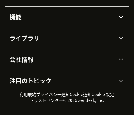
機能
AIエージェント
Copilot
ライブラリ
Zendesk AI
メッセージングとチャット
高度なデータプライバシーと
ナレッジベース
ヘルプセンター
セキュリティ
データ保護
会社情報
APIと開発者向け情報
ブログ
チケット管理
音声通話
AI研究
イベント情報
会社概要
Zendeskとは？
ユーザーコミュニティ
レポート・分析
注目のトピック
導入事例
Academy
採用情報
インクルージョン＆ビロンギ
ワークフォースマネジメント
品質管理・QA
ング
パートナー
プロフェッショナルサービス
（WFM）
利用規約
プライバシー通知
Cookie通知
Cookie 設定
CX Trends 2026
製品のアップデート情報
サステナビリティレポート
Zendesk Foundation
トライアル体験とFAQ
チャット
トラストセンター
© 2026 Zendesk, Inc.
カスタマーポータル
カスタマーサポートツール
ヘルプデスク向けチケット管
Zendesk Ventures
法務情報
理システム
チャットシステム
ユーザーコミュニティツール
ヘルプデスクツール
カスタマーポータルツール