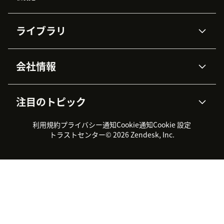
AIエージェント
Copilot
ライブラリ
Zendesk AI
メッセージングとチャット
高度なデータプライバシーと
ナレッジベース
ヘルプセンター
セキュリティ
データ保護
会社情報
APIと開発者向け情報
ブログ
チケット管理
音声通話
AI研究
イベント情報
会社概要
Zendeskとは？
ユーザーコミュニティ
レポート・分析
注目のトピック
導入事例
Academy
採用情報
インクルージョン＆ビロンギ
ワークフォースマネジメント
品質管理・QA
ング
パートナー
プロフェッショナルサービス
（WFM）
利用規約
プライバシー通知
Cookie通知
Cookie 設定
CX Trends 2026
製品のアップデート情報
サステナビリティレポート
Zendesk Foundation
トライアル体験とFAQ
チャット
トラストセンター
© 2026 Zendesk, Inc.
カスタマーポータル
カスタマーサポートツール
ヘルプデスク向けチケット管
Zendesk Ventures
法務情報
理システム
チャットシステム
ユーザーコミュニティツール
ヘルプデスクツール
カスタマーポータルツール
ナレッジベースツール
高機能AIエージェント