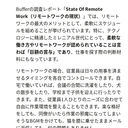
Bufferの調査レポート「
State Of Remote
Work（リモートワークの現状）
」では、リモート
ワークの最大のメリットとして、柔軟にスケジュー
ルを組めることが挙げられています。特に、テクノ
ロジーに精通したミレニアル世代にとって、
柔軟な
働き方やリモートワークが認められていることは言
わば「巨額の賞与」であり
、仕事を探す際の判断材
料にもなっています。
リモートワークの場合、従業員は日々の用事を済ま
せるタイミングを各自でコントロールできます。自
宅で働いていれば、会議の合間に洗濯をしたり、犬
の散歩をしたり、学校まで子供を迎えに行ったりで
きます。また、従業員1人ひとりのニーズに合わせて
自由に作業環境を整えることもできます。楽な格好
をしても、同僚がいたら作業の邪魔になってしまい
そうなBGMをかけても、猫を膝に乗せたままメール
に返信しても、何の問題もありません。