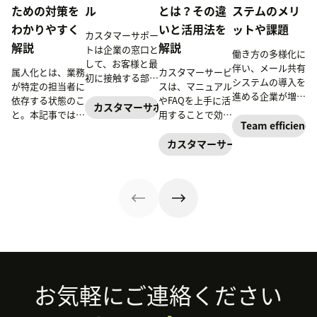
ための対策を
ル
とは？その違
ステムのメリ
わかりやすく
いと活用法を
ットや課題
カスタマーサポー
解説
解説
トは企業の窓口と
働き方の多様化に
して、お客様と最
伴い、メール共有
属人化とは、業務
カスタマーサービ
初に接触する部署
システムの導入を
が特定の担当者に
スは、マニュアル
になるため、ここ
進める企業が増え
依存する状態のこ
やFAQを上手に活
での対応が企業の
カスタマーサポート
ています。本記事
と。本記事では属
用することで効率
評価に直結しま
では、メール共有
Team efficiency
人化の意味や標準
がよくなり、対応
す。本記事では、
の目的と課題、シ
化との違い、発生
品質も向上しま
カスタマーサービス
カスタマーサポー
ステムを導入する
原因とリスク、解
す。本記事では、
トの重要な業務の
メリットについて
消・防止のための
マニュアルとFAQ
一つである電話対
まとめました。マ
6つの対策、役立
の違いや、カスタ
応について、覚え
ルチチャネルへの
つITツールや成功
マーサービスで活
ておくべきトラブ
対応を可能にし、
事例を解説しま
用されるマニュア
ル時の対処法を解
問い合わせ対応の
す。
ルやFAQの特徴、
説します。
効率化を実現する
そしておすすめの
ツールも紹介しま
システムについて
す。
解説します。
Footer
お気軽にご連絡ください