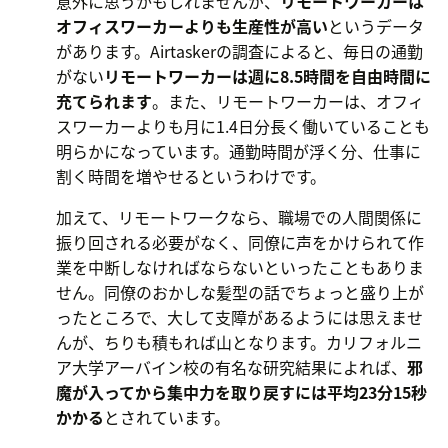
意外に思うかもしれませんが、
リモートワーカーは
オフィスワーカーよりも生産性が高い
というデータ
があります。Airtaskerの調査によると、毎日の通勤
がない
リモートワーカーは週に8.5時間を自由時間に
充てられます
。また、リモートワーカーは、オフィ
スワーカーよりも月に1.4日分長く働いていることも
明らかになっています。通勤時間が浮く分、仕事に
割く時間を増やせるというわけです。
加えて、リモートワークなら、職場での人間関係に
振り回される必要がなく、同僚に声をかけられて作
業を中断しなければならないといったこともありま
せん。同僚のおかしな髪型の話でちょっと盛り上が
ったところで、大して支障があるようには思えませ
んが、ちりも積もれば山となります。カリフォルニ
ア大学アーバイン校の有名な研究結果によれば、
邪
魔が入ってから集中力を取り戻すには平均23分15秒
かかる
とされています。