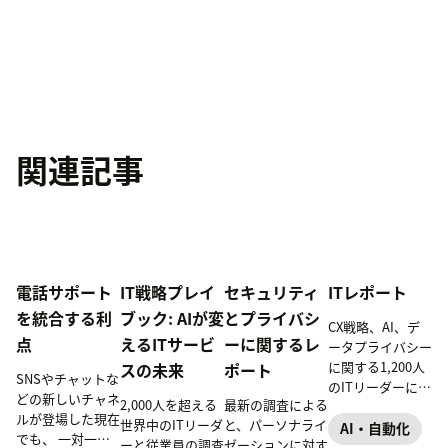
関連記事
電話サポート
IT戦略プレイ
セキュリティ
ITレポート
を統合する利
ブック: AIが変
とプライバシ
CX戦略、AI、デ
点
えるITサービ
ーに関するレ
ータプライバシー
に関する1,200人
スの未来
ポート
SNSやチャットな
の
ITリーダーによ
どの新しいチャネ
2,000人を超える
最新の調査による
る新たな知見とデ
ルが登場した現在
世界中のITリーダ
と、パーソナライ
ータを特集
AI・自動化
でも、 一対一で
ーと従業員の調査
ゼーションに対す