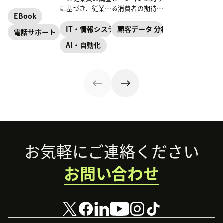
直接話せる電話を
に基づき、従業員
る消費者の期待と
好む顧客はたくさ
EBook
サポートの新たな
信頼は相反してい
んいます。本記事
モデルと、AIによ
るようです。 本
IT・情報システム部門
顧客データ 分析
電話サポート
では、電話サポー
るITサービスの革
資料では、ITリー
AI・自動化
トを他のチャネル
新を読み解く。
ダーがこの状況を
と統合するメリッ
どのように理解し
トや実現するため
ているかについて
のソリューション
解説します。
をご紹介します。
Footer
お気軽にご連絡ください
お問い合わせ