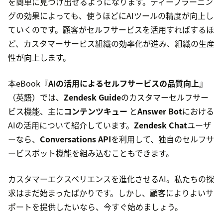
を簡単に見つけ出せるようになります。ディープラーニン
グの効果によっても、使うほどにAIツールの精度が向上し
ていくのです。顧客がセルフサービスを活用すればするほ
ど、カスタマーサービス組織の効率化が進み、組織の生産
性が向上します。
本eBook『
AIの活用によるセルフサービスの品質向上
』
（英語）では、
Zendesk Guide
のカスタマーセルフサー
ビス機能、主に
コンテンツキュー
と
Answer Bot
における
AIの活用について紹介しています。
Zendesk Chat
ユーザ
ーなら、
Conversations API
を利用して、独自のセルフサ
ービスボット機能を組み込むこともできます。
カスタマーエクスペリエンスを進化させるAI。私たちの探
求はまだ始まったばかりです。しかし、顧客によりよいサ
ポートを提供したいなら、今すぐ始めましょう。