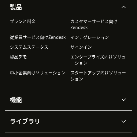
製品
プランと料金
カスタマーサービス向け
Zendesk
従業員サービス向けZendesk
インテグレーション
システムステータス
サインイン
製品デモ
エンタープライズ向けソリュ
ーション
中小企業向けソリューション
スタートアップ向けソリュー
ション
機能
AIエージェント
Copilot
ライブラリ
Zendesk AI
メッセージングとチャット
高度なデータプライバシーと
ナレッジベース
ヘルプセンター
セキュリティ